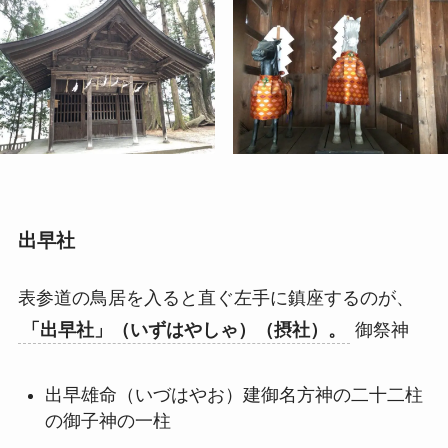
出早社
表参道の鳥居を入ると直ぐ左手に鎮座するのが、
「出早社」（いずはやしゃ）（摂社）。
御祭神
出早雄命（いづはやお）建御名方神の二十二柱
の御子神の一柱