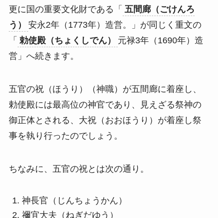
更に国の重要文化財である「
五間廊（ごけんろ
う）
安永2年（1773年）造営。」が同じく重文の
「
勅使殿（ちょくしでん）
元禄3年（1690年）造
営」へ続きます。
五官の祝（ほうり）（神職）が五間廊に着座し、
勅使殿には最高位の神官であり、見えざる祭神の
御正体とされる、大祝（おおほうり）が着座し祭
事を執り行ったのでしょう。
ちなみに、五官の祝とは次の通り。
神長官（じんちょうかん）
禰宜大夫（ねぎだゆう）