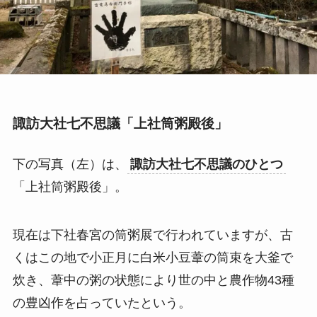
諏訪大社七不思議「上社筒粥殿後」
下の写真（左）は、
諏訪大社七不思議のひとつ
「上社筒粥殿後」。
現在は下社春宮の筒粥展で行われていますが、古
くはこの地で小正月に白米小豆葦の筒束を大釜で
炊き、葦中の粥の状態により世の中と農作物43種
の豊凶作を占っていたという。