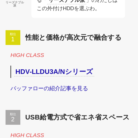
る「
リーズナブル派
」のわたしは
リーズナブル
派
この外付けHDDを選ぶわ。
順位
性能と価格が高次元で融合する
HIGH CLASS
HDV-LLDU3A/Nシリーズ
バッファローの紹介記事を見る
順位
USB給電方式で省エネ省スペース
HIGH CLASS