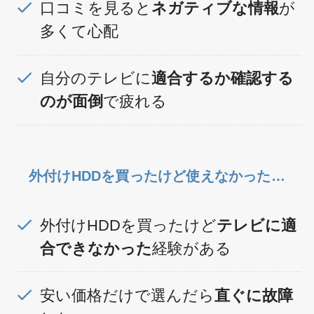
口コミを見ると
ネガティブな情報
が
多くて心配
自分のテレビに
適合するか確認する
のが面倒
で疲れる
外付けHDDを買ったけど使えなかった…
外付けHDDを買ったけど
テレビに適
合できなかった
経験がある
安い価格だけで選んだら
直ぐに故障