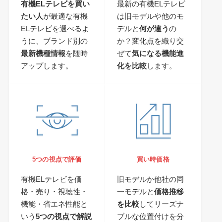
有機ELテレビを買い
最新の有機ELテレビ
たい人
が最適な有機
は旧モデルや他のモ
ELテレビを選べるよ
デルと
何が違う
の
うに、ブランド別の
か？変化点を織り交
最新機種情報
を随時
ぜて
気になる機能進
アップします。
化を比較
します。
5つの視点で評価
買い時価格
有機ELテレビを価
旧モデルか他社の同
格・売り・視聴性・
一モデルと
価格推移
機能・省エネ性能と
を比較
してリーズナ
いう
5つの視点で解説
ブルな位置付けを分