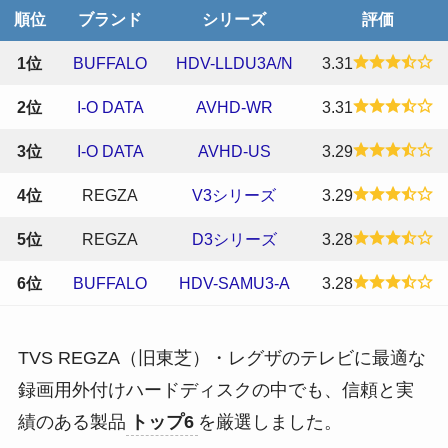
順位
ブランド
シリーズ
評価
1位
BUFFALO
HDV-LLDU3A/N
3.31
2位
I-O DATA
AVHD-WR
3.31
3位
I-O DATA
AVHD-US
3.29
4位
REGZA
V3シリーズ
3.29
5位
REGZA
D3シリーズ
3.28
6位
BUFFALO
HDV-SAMU3-A
3.28
TVS REGZA（旧東芝）・レグザのテレビに最適な
録画用外付けハードディスクの中でも、信頼と実
績のある製品
トップ6
を厳選しました。