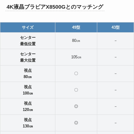
4K液晶ブラビアX8500Gとのマッチング
サイズ
49型
43型
センター
80㎝
－
最低位置
センター
105㎝
－
最大位置
視点
〇
－
80㎝
視点
〇
－
100
㎝
視点
◎
－
120
㎝
視点
◎
－
130
㎝