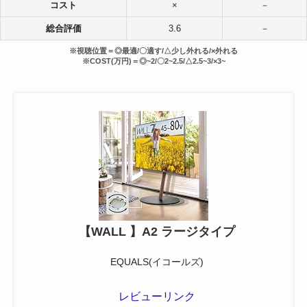
コスト
×
－
総合評価
3.
6
－
※視聴位置＝◎最適/〇適す/△
少し外れる
/×外れる
※COST(万円)＝◎~2/〇2~2.5/△2.5~3/×3~
【WALL 】A2 ラージタイプ
EQUALS(イコールズ)
レビューリンク