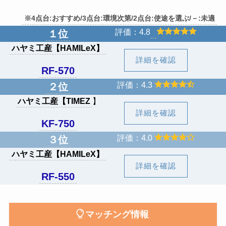
※4点台:おすすめ/3点台:環境次第/2点台:使途を選ぶ/－:未適
評価：4.8
１位
ハヤミ工産
【
HAMILeX
】
詳細を確認
RF-570
評価：4.3
２位
ハヤミ工産【TIMEZ
】
詳細を確認
KF-750
評価：4.0
３位
ハヤミ工産
【
HAMILeX
】
詳細を確認
RF-550
マッチング情報