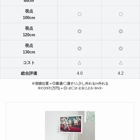
80cm
視点
〇
〇
100cm
視点
◎
◎
120cm
視点
◎
◎
130cm
コスト
△
△
総合評価
4.0
4.
2
※視聴位置＝◎最適/〇適す/△
少し外れる
/×外れる
※COST(万円)＝◎~2/〇2~2.5/△2.5~3/×3~