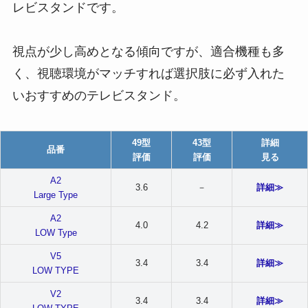
レビスタンド
です。
視点が少し高めとなる傾向
ですが、適合機種も多
く、視聴環境がマッチすれば選択肢に必ず入れた
いおすすめのテレビスタンド。
49
型
43
型
詳細
品番
評価
評価
見る
A2
3.6
－
詳細≫
Large Type
A2
4.0
4.
2
詳細≫
LOW Type
V5
3.4
3.4
詳細≫
LOW TYPE
V2
3.4
3.4
詳細≫