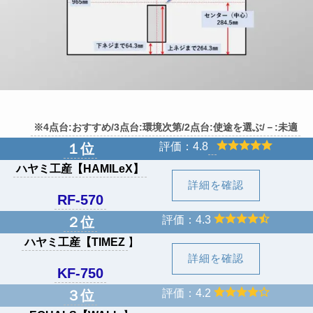
※4点台:おすすめ/3点台:環境次第/2点台:使途を選ぶ/－:未適
評価：4.8
１位
ハヤミ工産
【
HAMILeX
】
詳細を確認
RF-570
評価：4.3
２位
ハヤミ工産【TIMEZ
】
詳細を確認
KF-750
評価：4.2
３位