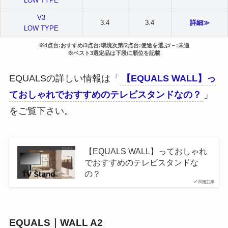
LOW TYPE
V3
3.4
3.4
詳細≫
LOW TYPE
※
4点台:おすすめ/3点台:環境次第/2点台:使途を選ぶ/－:未適
※ベスト3選定品は下段に順位を記載
EQUALSの詳しい情報は「
【EQUALS WALL】っ
ておしゃれでおすすめのテレビスタンドなの？
」
をご覧下さい。
【EQUALS WALL】っておしゃれ
でおすすめのテレビスタンドな
の？
関連記事
EQUALS｜WALL A2