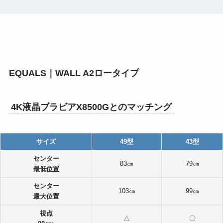
EQUALS｜WALL A2ロータイプ
4K液晶ブラビアX8500Gとのマッチング
サイズ
49型
43型
センター
83㎝
79㎝
最低位置
センター
103㎝
99㎝
最大位置
視点
△
〇