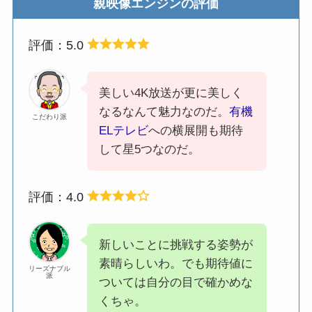
親映像エンジンの評価
評価：5.0
美しい4K放送が更に美しく
なるなんて魅力なのだ。
有機
こだわり派
ELテレビ
への横展開も期待
して星5つなのだ。
評価：4.0
新しいことに挑戦する姿勢が
素晴らしいわ。でも期待値に
リーズナブル
派
ついては自分の目で確かめな
くちゃ。