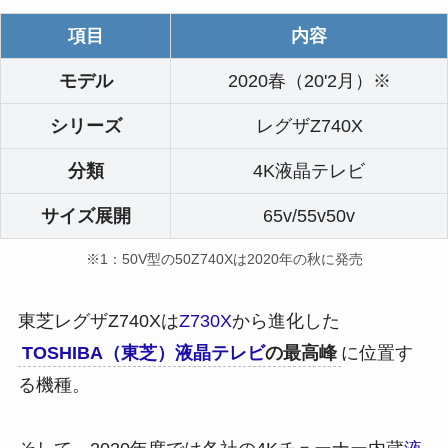
項目
内容
モデル
2020春（20'2月）※
シリーズ
レグザZ740X
分類
4K液晶テレビ
サイズ展開
65v/55v50v
※1：50V型の50Z740Xは2020年の秋に発売
東芝レグザZ740Xは
Z730X
から進化した
TOSHIBA（東芝）液晶テレビ
の最高峰
に位置す
る機種。