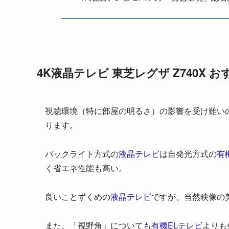
4K液晶テレビ 東芝レグザ Z740X
視聴環境（特に部屋の明るさ）の影響を受け難い
ります。
バックライト方式の
液晶テレビ
は自発光方式の
有
く
省エネ性能も高い
。
良いことずくめの
液晶テレビ
ですが、当然映像の
また、「視野角」についても
有機ELテレビ
よりも