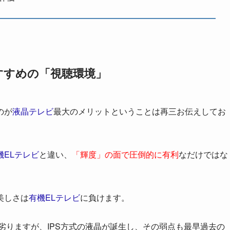
 おすすめの「視聴環境」
のが
液晶テレビ
最大のメリットということは再三お伝えしてお
機ELテレビ
と違い、
「輝度」の面で圧倒的に有利
なだけではな
美しさは
有機ELテレビ
に負けます。
劣りますが、IPS方式の液晶が誕生し、その弱点も最早過去の