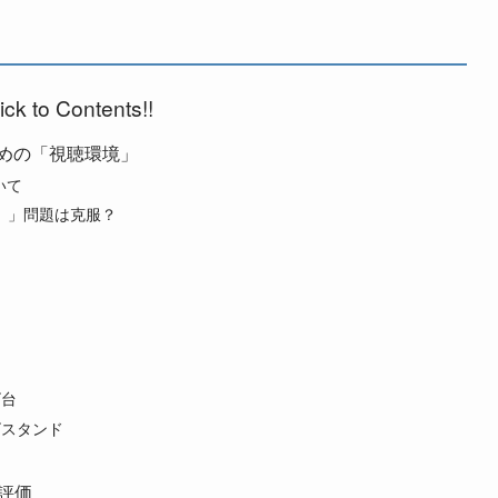
ick to Contents!!
すすめの「視聴環境」
いて
ロ）」問題は克服？
ビ台
ビスタンド
合評価