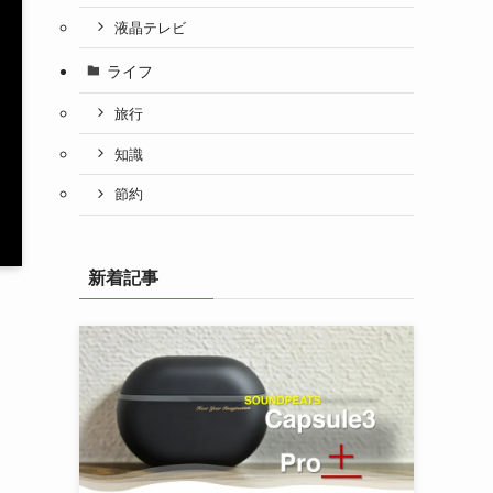
液晶テレビ
ライフ
旅行
知識
節約
新着記事