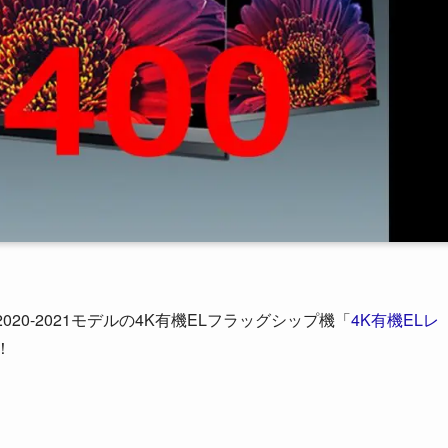
2020-2021モデルの4K有機ELフラッグシップ機「
4K有機ELレ
！