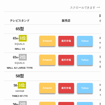
スクロールできます
詳細
テレビスタンド
販売店
ポイ
65型
1位
65v-
超大
WA
EQUALS
同時
WALL V4
2位
65v-
置き
使い
EQUALS
最高
WALL A2 LARGE TYPE
58型
1位
58-
和洋
多段
HAYAMI
キャ
TIMEZ KF-770
2位
58v-
置き