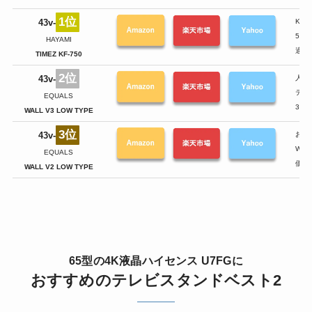
1位
43v-
KF
55
HAYAMI
適合
TIMEZ KF-750
2位
43v-
人気
テレ
EQUALS
3D
WALL V3 LOW TYPE
3位
43v-
お手
WAL
EQUALS
価格
WALL V2 LOW TYPE
65型の4K液晶ハイセンス U7FGに
おすすめのテレビスタンドベスト2