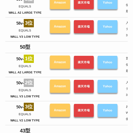
使い
EQUALS
最高
WALL A2 LARGE TYPE
3位
58v-
人気
テレ
EQUALS
3D
WALL V3 LOW TYPE
50型
1位
50v-
置き
使い
EQUALS
最高
WALL A2 LARGE TYPE
2位
50v-
人気
テレ
EQUALS
3D
WALL V3 LOW TYPE
3位
50v-
お手
WAL
EQUALS
価格
WALL V2 LOW TYPE
43型