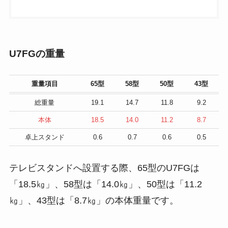
U7FGの重量
重量項目
65型
58型
50型
43型
総重量
19.1
14.7
11.8
9.2
本体
18.5
14.0
11.2
8.7
卓上スタンド
0.6
0.7
0.6
0.5
テレビスタンドへ設置する際、65型のU7FGは
「18.5㎏」、58型は「14.0㎏」、50型は「11.2
㎏」、43型は「8.7㎏」の本体重量です。