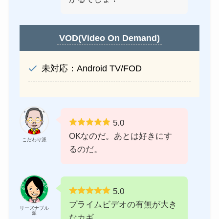
VOD(Video On Demand)
未対応：Android TV/FOD
5.0
OKなのだ。あとは好きにす
こだわり派
るのだ。
5.0
プライムビデオの有無が大き
リーズナブル
派
なカギ。