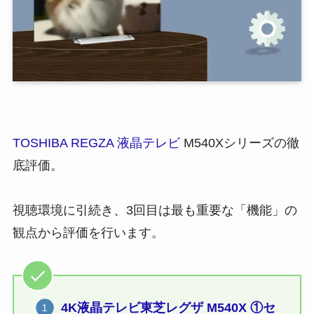
TOSHIBA REGZA 液晶テレビ
M540Xシリーズの徹
底評価。
視聴環境に引続き、3回目は最も重要な「機能」の
観点から評価を行います。
4K液晶テレビ東芝レグザ M540X ①セ