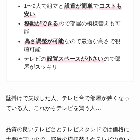
1〜2人で組立と
設置が簡単
で
コストも
安い
移動ができる
ので部屋の模様替えも可
能
高さ調整が可能
なので最適な高さで視
聴可能
テレビの
設置スペースが小さい
ので部
屋がスッキリ
壁掛けで失敗した人、テレビ台で部屋が狭くなっ
ている人、これからテレビを買う人…
品質の良いテレビ台とテレビスタンドでは価格に
大差は無いので、部屋の模様替えやテレビの買い