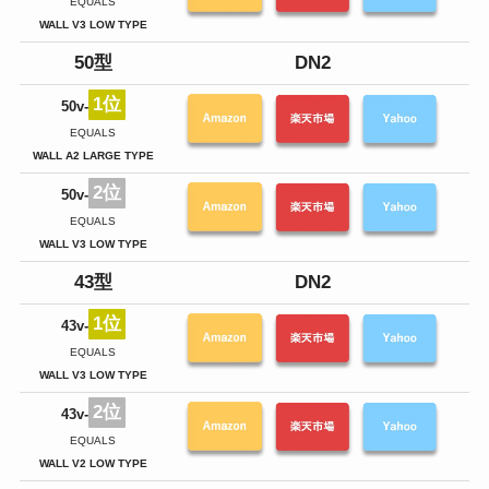
EQUALS
3
WALL V3 LOW TYPE
50型
DN2
1位
50v-
置
使
EQUALS
最
WALL A2 LARGE TYPE
2位
50v-
人
テ
EQUALS
3
WALL V3 LOW TYPE
43型
DN2
1位
43v-
人
テ
EQUALS
3
WALL V3 LOW TYPE
2位
43v-
お
WA
EQUALS
価
WALL V2 LOW TYPE