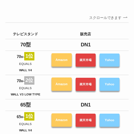
スクロールできます
詳
テレビスタンド
販売店
ポ
70型
DN1
1位
70v-
超
W
EQUALS
同
WALL V4
2位
70v-
人
テ
EQUALS
3
WALL V3 LOW TYPE
65型
DN1
1位
65v-
超
W
EQUALS
同
WALL V4