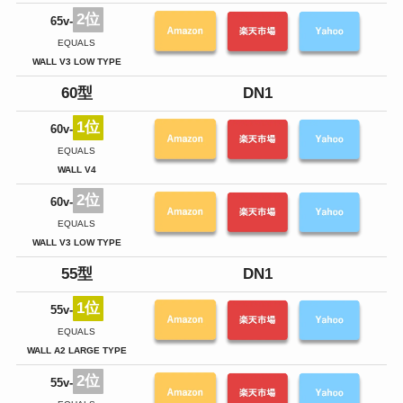
2位
65v-
人
テ
EQUALS
3
WALL V3 LOW TYPE
60型
DN1
1位
60v-
超
W
EQUALS
同
WALL V4
2位
60v-
人
テ
EQUALS
3
WALL V3 LOW TYPE
55型
DN1
1位
55v-
置
使
EQUALS
最
WALL A2 LARGE TYPE
2位
55v-
人
テ