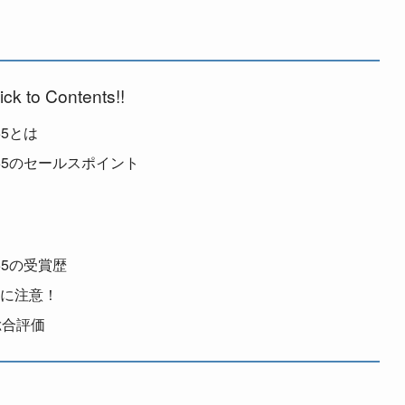
ick to Contents!!
55とは
755のセールスポイント
55の受賞歴
択に注意！
総合評価