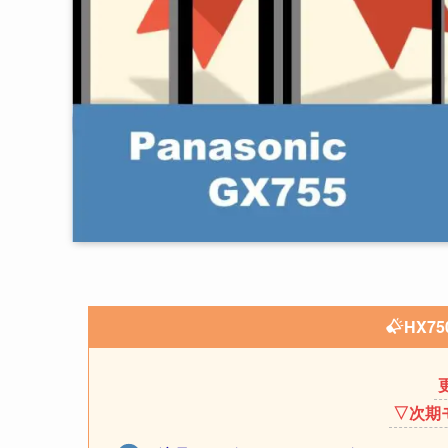
HX7
▽次期