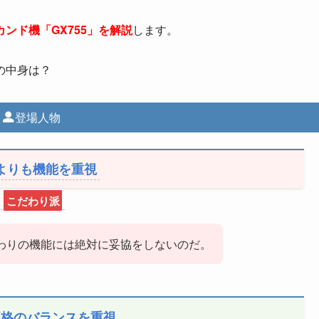
カンド機「GX755」を解説
します。
の中身は？
登場人物
よりも機能を重視
こだわり派
わりの機能には絶対に妥協をしないのだ。
価格のバランスを重視