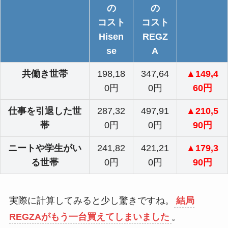
の
の
コスト
コスト
Hisen
REGZ
se
A
共働き世帯
198,18
347,64
▲149,4
0円
0円
60円
仕事を引退した世
287,32
497,91
▲210,5
帯
0円
0円
90円
ニートや学生がい
241,82
421,21
▲179,3
る世帯
0円
0円
90円
実際に計算してみると少し驚きですね。
結局
REGZAがもう一台買えてしまいました
。