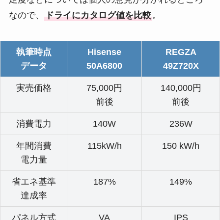
なので、
ドライにカタログ値を比較
。
執筆時点
Hisense
REGZA
データ
50A6800
49Z720X
実売価格
75,000円
140,000円
前後
前後
消費電力
140W
236W
年間消費
115kW/h
150 kW/h
電力量
省エネ基準
187%
149%
達成率
パネル方式
VA
IPS